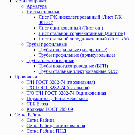
Металлопрокат
Арматура
Листы стальные
Лист Г/К низколегированный (Лист Г/К
09Г2С)
Лист оцинкованный (Лист оц.)
Лист стальной горячекатанный (Лист г/к)
Лист стальной холоднокатанный (Лист х/к)
Трубы профильные
Трубы профильные (квадратные)
Трубы профильные (прямоугольные)
Трубы электросварные
Трубы водогазопроводные (ВГП)
Трубы стальные электросварные (Э/С)
Проволока
Т/Н ГОСТ 3282-74 (гвоздильная)
Т/О ГОСТ 3282-74 (вязальная)
Т/О Т/Н ГОСТ 3282-74 Оцинкованная
Пружинная, Лента мебельная
СББ Егоза
Колючая ГОСТ 285-69
Сетка Рабица
Сетка Рабица
Сетка Рабица оцинкованная
Сетка Рабица ПНД