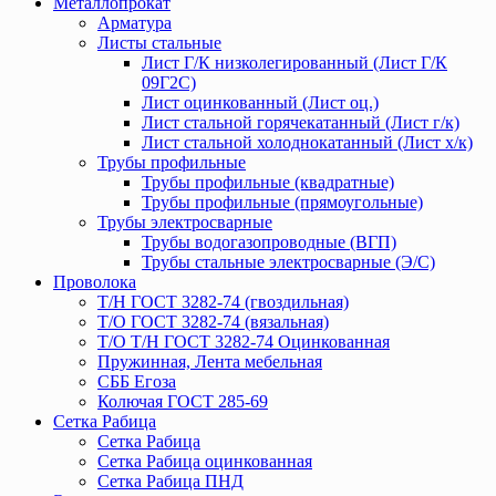
Металлопрокат
Арматура
Листы стальные
Лист Г/К низколегированный (Лист Г/К
09Г2С)
Лист оцинкованный (Лист оц.)
Лист стальной горячекатанный (Лист г/к)
Лист стальной холоднокатанный (Лист х/к)
Трубы профильные
Трубы профильные (квадратные)
Трубы профильные (прямоугольные)
Трубы электросварные
Трубы водогазопроводные (ВГП)
Трубы стальные электросварные (Э/С)
Проволока
Т/Н ГОСТ 3282-74 (гвоздильная)
Т/О ГОСТ 3282-74 (вязальная)
Т/О Т/Н ГОСТ 3282-74 Оцинкованная
Пружинная, Лента мебельная
СББ Егоза
Колючая ГОСТ 285-69
Сетка Рабица
Сетка Рабица
Сетка Рабица оцинкованная
Сетка Рабица ПНД