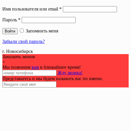
Имя пользователя или email
*
Пароль
*
Запомнить меня
Войти
Забыли свой пароль?
г. Новосибирск
Заказать звонок
+
Мы позвоним
вам
в ближайшее время!
Жду звонка!
Представьтесь и мы будем называть вас по имени.