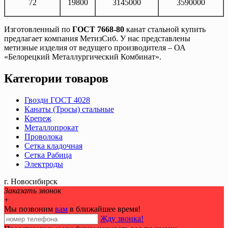
72
19800
3145000
3590000
Изготовленный по
ГОСТ 7668-80
канат стальной купить
предлагает компания МетизСиб. У нас представлены
метизные изделия от ведущего производителя – ОА
«Белорецкий Металлургический Комбинат».
Категории товаров
Гвозди ГОСТ 4028
Канаты (Тросы) стальные
Крепеж
Металлопрокат
Проволока
Сетка кладочная
Сетка Рабица
Электроды
г. Новосибирск
Заказать звонок
+
Мы позвоним
вам
в ближайшее время!
Жду звонка!