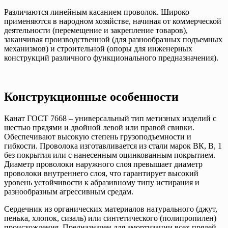
Различаются линейным касанием проволок. Широко
применяются в народном хозяйстве, начиная от коммерческой
деятельности (перемещение и закрепление товаров),
заканчивая производственной (для разнообразных подъемных
механизмов) и строительной (опоры для инженерных
конструкций различного функционального предназначения).
Конструкционные особенности
Канат ГОСТ 7668 – универсальный тип метизных изделий с
шестью прядями и двойной левой или правой свивки.
Обеспечивают высокую степень грузоподъемности и
гибкости. Проволока изготавливается из стали марок ВК, В, 1
без покрытия или с нанесенным оцинкованным покрытием.
Диаметр проволоки наружного слоя превышает диаметр
проволоки внутреннего слоя, что гарантирует высокий
уровень устойчивости к абразивному типу истирания и
разнообразным агрессивным средам.
Сердечник из органических материалов натурального (джут,
пенька, хлопок, сизаль) или синтетического (полипропилен)
происхождения. Предназначен для амортизации всех прядей,