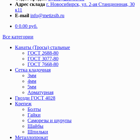
Адрес склада
г. Новосибирск, ул. 2-ая Станционная, 30
к11
E-mail
info@metizsib.ru
0
0.00
руб.
Все категории
Канаты (Тросы) стальные
ГОСТ 2688-80
ГОСТ 3077-80
ГОСТ 7668-80
Сетка кладочная
3мм
4мм
5мм
Арматурная
Гвозди ГОСТ 4028
Крепеж
Болты
Гайки
Саморезы и шурупы
Шайбы
Шпильки
Металлопрокат