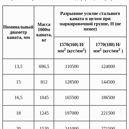
Разрывное усилие стального
каната в целом при
маркировочной группе, Н (не
Масса
Номинальный
менее)
1000м
диаметр
каната,
каната, мм
кг
1570(160) Н/
1770(180) Н/
2
2
2
2
мм
(кгс/мм
)
мм
(кгс/мм
)
13,5
696,5
110500
124000
15
812
128500
144500
16,5
1045
165500
186500
18
1245
197000
221500
20
1520
241000
271500