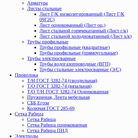
Арматура
Листы стальные
Лист Г/К низколегированный (Лист Г/К
09Г2С)
Лист оцинкованный (Лист оц.)
Лист стальной горячекатанный (Лист г/к)
Лист стальной холоднокатанный (Лист х/к)
Трубы профильные
Трубы профильные (квадратные)
Трубы профильные (прямоугольные)
Трубы электросварные
Трубы водогазопроводные (ВГП)
Трубы стальные электросварные (Э/С)
Проволока
Т/Н ГОСТ 3282-74 (гвоздильная)
Т/О ГОСТ 3282-74 (вязальная)
Т/О Т/Н ГОСТ 3282-74 Оцинкованная
Пружинная, Лента мебельная
СББ Егоза
Колючая ГОСТ 285-69
Сетка Рабица
Сетка Рабица
Сетка Рабица оцинкованная
Сетка Рабица ПНД
Электроды