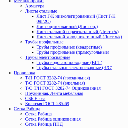
Металлопрокат
Арматура
Листы стальные
Лист Г/К низколегированный (Лист Г/К
09Г2С)
Лист оцинкованный (Лист оц.)
Лист стальной горячекатанный (Лист г/к)
Лист стальной холоднокатанный (Лист х/к)
Трубы профильные
Трубы профильные (квадратные)
Трубы профильные (прямоугольные)
Трубы электросварные
Трубы водогазопроводные (ВГП)
Трубы стальные электросварные (Э/С)
Проволока
Т/Н ГОСТ 3282-74 (гвоздильная)
Т/О ГОСТ 3282-74 (вязальная)
Т/О Т/Н ГОСТ 3282-74 Оцинкованная
Пружинная, Лента мебельная
СББ Егоза
Колючая ГОСТ 285-69
Сетка Рабица
Сетка Рабица
Сетка Рабица оцинкованная
Сетка Рабица ПНД