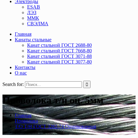
Электроды
ESAB
ЛЭЗ
ММК
СВЭЛМА
Главная
Канаты стальные
Канат стальной ГОСТ 2688-80
Канат стальной ГОСТ 7668-80
Канат стальной ГОСТ 3071-88
Канат стальной ГОСТ 3077-80
Контакты
О нас
Search for:
Проволока т/н оц. 5мм
Главная
Проволока
Т/О Т/Н ГОСТ 3282-74 Оцинкованная
Проволока т/н оц. 5мм