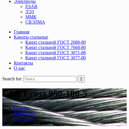
Электроды
ESAB
ЛЭЗ
ММК
СВЭЛМА
Главная
Канаты стальные
Канат стальной ГОСТ 2688-80
Канат стальной ГОСТ 7668-80
Канат стальной ГОСТ 3071-88
Канат стальной ГОСТ 3077-80
Контакты
О нас
Search for:
СББ Егоза 950-100-5
Главная
Проволока
СББ Егоза
СББ Егоза 950-100-5