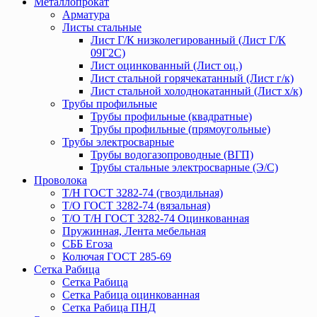
Металлопрокат
Арматура
Листы стальные
Лист Г/К низколегированный (Лист Г/К
09Г2С)
Лист оцинкованный (Лист оц.)
Лист стальной горячекатанный (Лист г/к)
Лист стальной холоднокатанный (Лист х/к)
Трубы профильные
Трубы профильные (квадратные)
Трубы профильные (прямоугольные)
Трубы электросварные
Трубы водогазопроводные (ВГП)
Трубы стальные электросварные (Э/С)
Проволока
Т/Н ГОСТ 3282-74 (гвоздильная)
Т/О ГОСТ 3282-74 (вязальная)
Т/О Т/Н ГОСТ 3282-74 Оцинкованная
Пружинная, Лента мебельная
СББ Егоза
Колючая ГОСТ 285-69
Сетка Рабица
Сетка Рабица
Сетка Рабица оцинкованная
Сетка Рабица ПНД