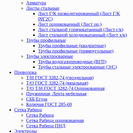
Арматура
Листы стальные
Лист Г/К низколегированный (Лист Г/К
09Г2С)
Лист оцинкованный (Лист оц.)
Лист стальной горячекатанный (Лист г/к)
Лист стальной холоднокатанный (Лист х/к)
Трубы профильные
Трубы профильные (квадратные)
Трубы профильные (прямоугольные)
Трубы электросварные
Трубы водогазопроводные (ВГП)
Трубы стальные электросварные (Э/С)
Проволока
Т/Н ГОСТ 3282-74 (гвоздильная)
Т/О ГОСТ 3282-74 (вязальная)
Т/О Т/Н ГОСТ 3282-74 Оцинкованная
Пружинная, Лента мебельная
СББ Егоза
Колючая ГОСТ 285-69
Сетка Рабица
Сетка Рабица
Сетка Рабица оцинкованная
Сетка Рабица ПНД
Электроды