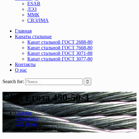
ESAB
ЛЭЗ
ММК
СВЭЛМА
Главная
Канаты стальные
Канат стальной ГОСТ 2688-80
Канат стальной ГОСТ 7668-80
Канат стальной ГОСТ 3071-88
Канат стальной ГОСТ 3077-80
Контакты
О нас
Search for:
СББ Егоза 450-50-3
Главная
Проволока
СББ Егоза
СББ Егоза 450-50-3