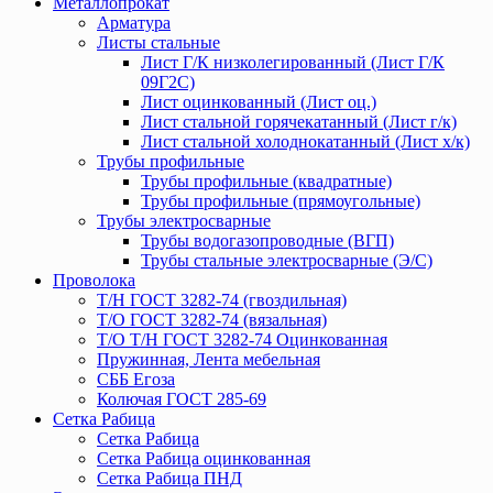
Металлопрокат
Арматура
Листы стальные
Лист Г/К низколегированный (Лист Г/К
09Г2С)
Лист оцинкованный (Лист оц.)
Лист стальной горячекатанный (Лист г/к)
Лист стальной холоднокатанный (Лист х/к)
Трубы профильные
Трубы профильные (квадратные)
Трубы профильные (прямоугольные)
Трубы электросварные
Трубы водогазопроводные (ВГП)
Трубы стальные электросварные (Э/С)
Проволока
Т/Н ГОСТ 3282-74 (гвоздильная)
Т/О ГОСТ 3282-74 (вязальная)
Т/О Т/Н ГОСТ 3282-74 Оцинкованная
Пружинная, Лента мебельная
СББ Егоза
Колючая ГОСТ 285-69
Сетка Рабица
Сетка Рабица
Сетка Рабица оцинкованная
Сетка Рабица ПНД