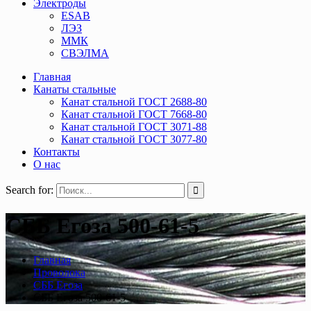
Электроды
ESAB
ЛЭЗ
ММК
СВЭЛМА
Главная
Канаты стальные
Канат стальной ГОСТ 2688-80
Канат стальной ГОСТ 7668-80
Канат стальной ГОСТ 3071-88
Канат стальной ГОСТ 3077-80
Контакты
О нас
Search for:
СББ Егоза 500-61-5
Главная
Проволока
СББ Егоза
СББ Егоза 500-61-5